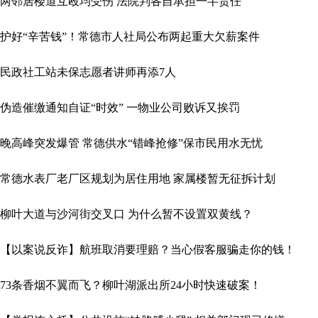
两邻居楼道互殴均受伤 法院判各自承担一半责任
护好“辛苦钱”！常德市人社局公布两起重大欠薪案件
民政社工站未保志愿者讲师再添7人
伪造催缴通知自证“时效” 一物业公司败诉又挨罚
晚高峰突发爆管 常德供水“错峰抢修”保市民用水无忧
常德水表厂老厂区规划为居住用地 家属楼暂无征拆计划
柳叶大道与沙河街交叉口 为什么暂不设置双黄线？
【以案说反诈】航班取消要理赔？当心假客服骗走你的钱！
73条香烟不翼而飞？柳叶湖派出所24小时快速破案！