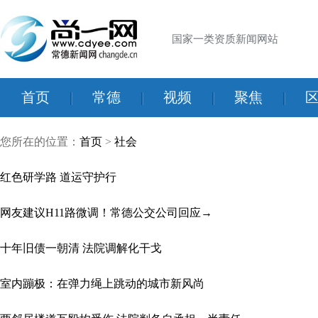
国家一类资质新闻网站
首页
|
常德
|
视频
|
聚焦
|
您所在的位置：
首页
>
社会
红色研学路 道运守护行
网友建议H11路微调！常德公交公司回应→
十年旧债一朝清 法院调解化干戈
室内蹦极：在弹力绳上跳动的城市新风尚