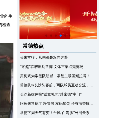
企业的生
的检查
常德热点
长来常往，从来都是双向奔赴
“湘超”联赛燃动常德 文体市集点亮赛场
黄梅戏为常德队助威，常德主场国潮拉满！
常德队vs长沙队赛前，两队球员互动交流，互相喊话
长沙新媒体携“诚意礼包”赴常德“串门”
阿长来常德了 粉管够 双码加蛋 还有擂茶钵子菜
常德下周天气有变！台风“白海豚”外围云系或带来强风雨