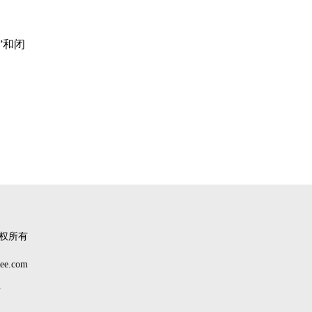
”和闭
权所有
.com
南