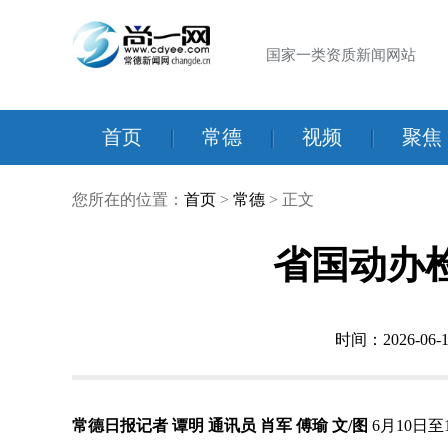
国家一类资质新闻网站
首页
|
常德
|
视频
|
聚焦
您所在的位置：
首页
>
常德
> 正文
省国动办
时间：2026-06-1
常德日报记者 谭明 通讯员 肖军 傅瑜 文/图
6月10日