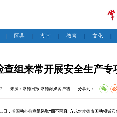
|
区县
|
湖南
|
教育
|
文化
|
检查组来常开展安全生产专
2
来源：常德日报·常德融媒客户端
分享到：
至11日，省国动办检查组采取“四不两直”方式对常德市国动领域安