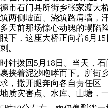
德市石门县所街乡张家渡大桥
筑两侧坡面、浇筑路肩墙，汗
多天前那场惊心动魄的塌陷
眼下，这座大桥正向着6月1
刺。
时针拨回5月18日。当天，
裹挟着泥沙咆哮而下。所街
求，撒开腿奔向各自责任区
地质灾害点、水库、山塘，