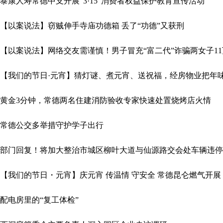
泰康人寿常德中支开展“3·15”消费者权益保护教育宣传活动
【以案说法】窃贼伸手寺庙功德箱 丢了“功德”又获刑
【以案说法】网络交友需谨慎！男子冒充“富二代”诈骗两女子1
【我们的节日·元宵】猜灯谜、煮元宵、送祝福，经房物业把年味
黄金3分钟，常德两名住建消防验收专家快速处置烧烤店火情
常德公交多举措守护学子出行
部门回复！将加大整治市城区柳叶大道与仙源路交会处车辆违停
【我们的节日・元宵】庆元宵 传温情 守安全 常德昆仑燃气开展 
配电房里的“复工体检”