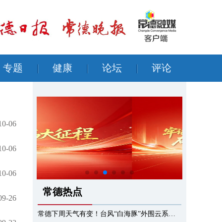
专题
|
健康
|
论坛
|
评论
10-06
10-06
10-06
常德热点
09-26
常德下周天气有变！台风“白海豚”外围云系或带来强风雨