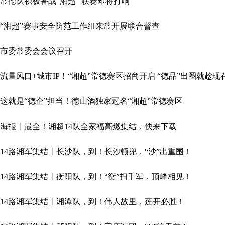
常德队积极备战“湘超” 联赛即将打响
“湘超”赛事安全防范工作组来常开展联合督查
市委常委会会议召开
流量风口+城市IP！“湘超”常德赛区招商开启 “德品”出圈就趁现
这就是“德企”担当！德山酒独家冠名“湘超”常德赛区
海报丨最全！湘超14队全家福高燃集结，快来下载
14路湘军集结丨长沙队，到！长沙顿兜，“沙”出重围！
14路湘军集结丨衡阳队，到！“衡”扫千军，顶峰相见！
14路湘军集结丨湘潭队，到！伟人故里，莲开必胜！