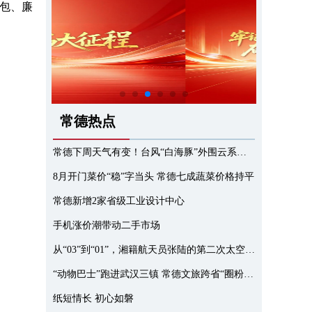
红包、廉
常德热点
常德下周天气有变！台风“白海豚”外围云系或带来强风雨
8月开门菜价“稳”字当头 常德七成蔬菜价格持平
常德新增2家省级工业设计中心
手机涨价潮带动二手市场
从“03”到“01”，湘籍航天员张陆的第二次太空之旅有个大变化
“动物巴士”跑进武汉三镇 常德文旅跨省“圈粉”再下一城
纸短情长 初心如磐