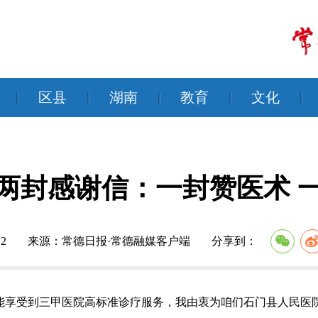
|
区县
|
湖南
|
教育
|
文化
|
两封感谢信：一封赞医术 
2
来源：常德日报·常德融媒客户端
分享到：
能享受到三甲医院高标准诊疗服务，我由衷为咱们石门县人民医