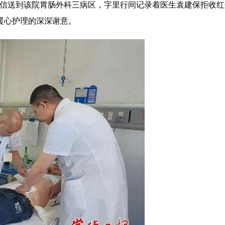
谢信送到该院胃肠外科三病区，字里行间记录着医生袁建保拒收
暖心护理的深深谢意。