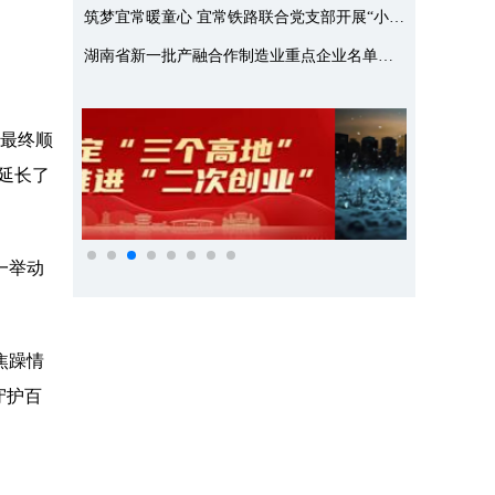
筑梦宜常暖童心 宜常铁路联合党支部开展“小候鸟”科普研学行
湖南省新一批产融合作制造业重点企业名单发布 常德319家优质企业上榜
，最终顺
延长了
一举动
焦躁情
守护百