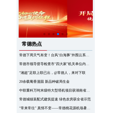
常德热点
常德下周天气有变！台风“白海豚”外围云系或带来强风雨
常德市领导督导检查市“四大家”机关单位内保及河街暑期治安防控工作
“湘超”足联上联已出，@常德人，来对下联
20余载葡香漫园 新品种破局生金
中联重科万吨米级特大型塔机项目获湖南省科技进步奖一等奖
常德城镇装配式建筑提速 绿色农房获全省示范
“常来常往” 真情不变——常德桃花源机场暑运优质服务小记