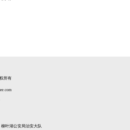
权所有
.com
南
柳叶湖公安局治安大队