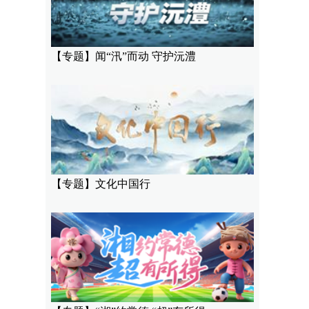
【专题】闻“汛”而动 守护沅澧
【专题】文化中国行