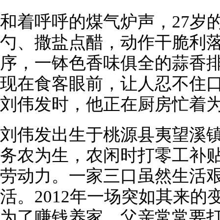
和着呼呼的煤气炉声，27岁
勺、撒盐点醋，动作干脆利
序，一钵色香味俱全的蒜香
现在食客眼前，让人忍不住
刘伟发时，他正在厨房忙着
刘伟发出生于桃源县夷望溪
务农为生，农闲时打零工补
劳动力。一家三口虽然生活
活。2012年一场突如其来
为了赚钱养家，父亲常常要